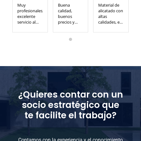
Muy
Buena
Material de
profesionales,
calidad,
alicatado con
v
excelente
buenos
altas
e
servicio al
precios y
calidades, en
a
cliente.
muy buena
todos los
atención
formatos y
gran
variedad
para todos
los gustos, si
lo visitas
seguro que
te gusta algo
¿Quieres contar con un
socio estratégico que
te facilite el trabajo?
Contamos con la experiencia y el conocimiento