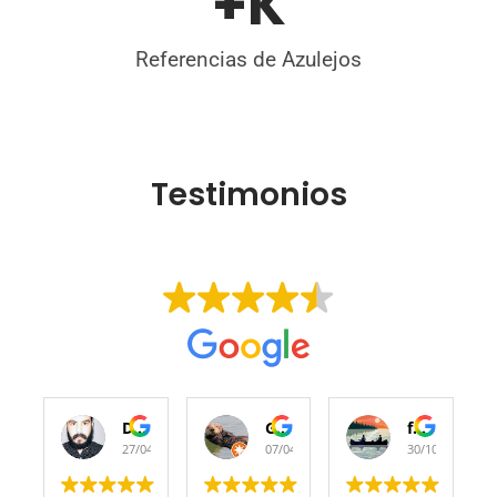
+
K
Referencias de Azulejos
Testimonios
Diego Larios
Guille M
fran biza
27/04/2021
07/04/2021
30/10/2020