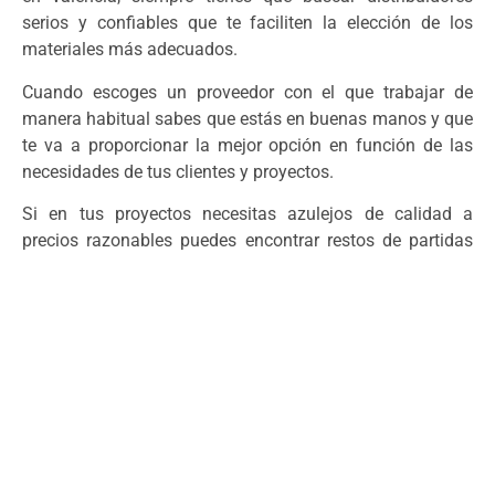
serios y confiables que te faciliten la elección de los
materiales más adecuados.
Cuando escoges un proveedor con el que trabajar de
manera habitual sabes que estás en buenas manos y que
te va a proporcionar la mejor opción en función de las
necesidades de tus clientes y proyectos.
Si en tus proyectos necesitas azulejos de calidad a
precios razonables puedes encontrar restos de partidas
por las que podrías obtener una tarifa más ajustada. Son
azulejos de categoría superior, pero con precios de
ocasión.
Es una buena opción que beneficia a todos, pero tiene
que acoplar el stock disponible al tamaño de tu proyecto
y las especificaciones de tu cliente.
Outlet Azulejos Valencia